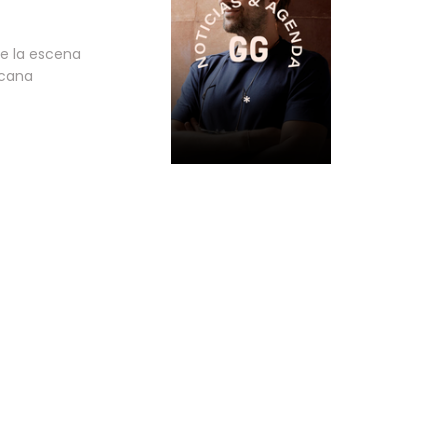
e la escena
icana