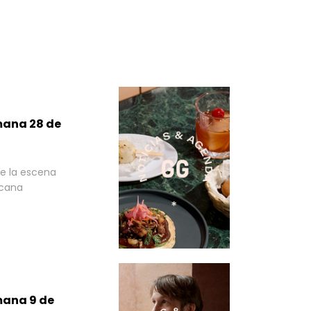
mana 28 de
e la escena
icana
mana 9 de