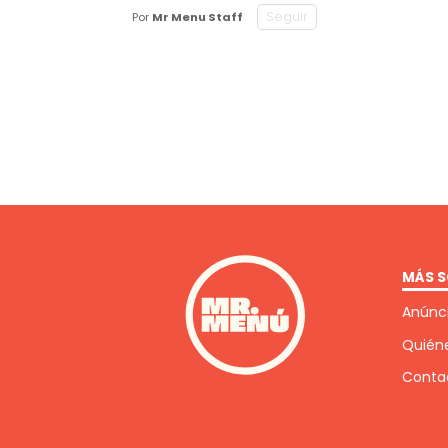
Seguir
Por
Mr Menu Staff
MÁS S
Anúnci
Quién
Conta