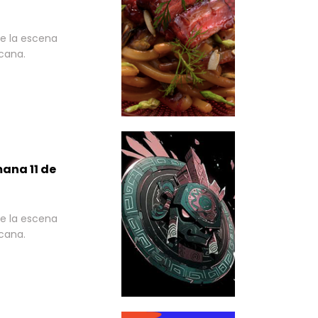
e la escena
cana.
ana 11 de
e la escena
cana.