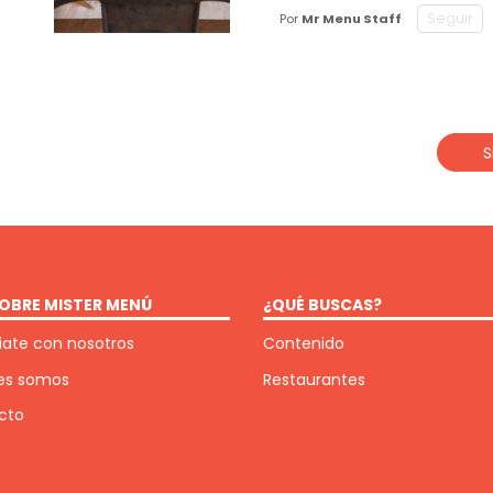
Seguir
Por
Mr Menu Staff
S
OBRE MISTER MENÚ
¿QUÉ BUSCAS?
ate con nosotros
Contenido
es somos
Restaurantes
cto