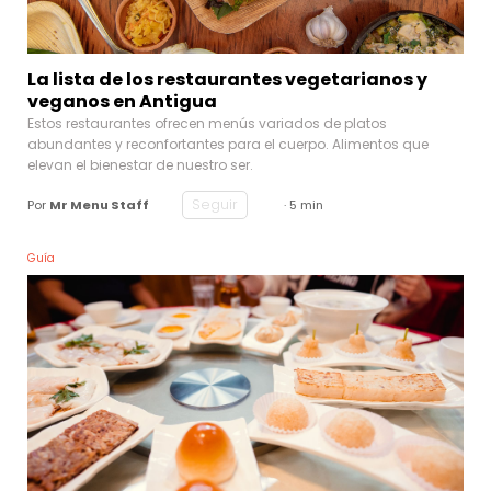
La lista de los restaurantes vegetarianos y
veganos en Antigua
Estos restaurantes ofrecen menús variados de platos
abundantes y reconfortantes para el cuerpo. Alimentos que
elevan el bienestar de nuestro ser.
Seguir
Por
Mr Menu Staff
· 5 min
Guía