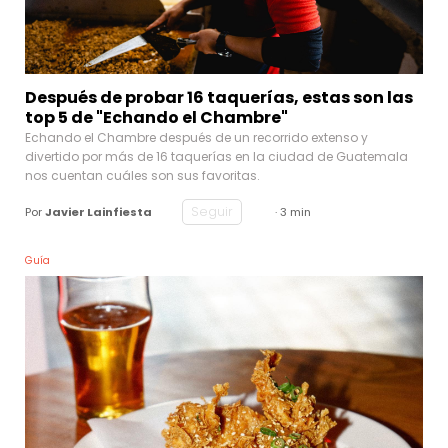
Después de probar 16 taquerías, estas son las
top 5 de "Echando el Chambre"
Echando el Chambre después de un recorrido extenso y
divertido por más de 16 taquerías en la ciudad de Guatemala
nos cuentan cuáles son sus favoritas.
Seguir
Por
Javier Lainfiesta
· 3 min
Guía