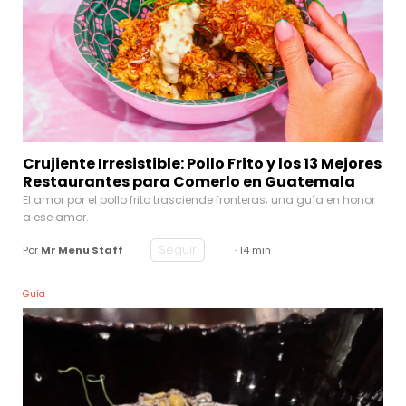
Crujiente Irresistible: Pollo Frito y los 13 Mejores
Restaurantes para Comerlo en Guatemala
El amor por el pollo frito trasciende fronteras; una guía en honor
a ese amor.
Seguir
Por
Mr Menu Staff
· 14 min
Guía