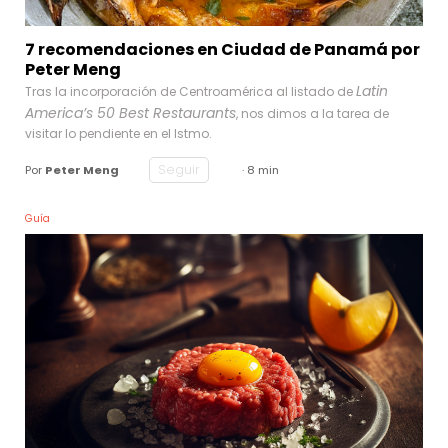
7 recomendaciones en Ciudad de Panamá por
Peter Meng
Latin
Tras la incorporación de Centroamérica al listado de
America’s 50 Best Restaurants
, nos dimos a la tarea de
visitar lo pendiente en el Istmo.
Seguir
Por
Peter Meng
· 8 min
Guía