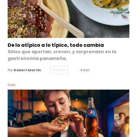
De lo atípico a lo típico, todo cambia
Sitios que aportan, crecen, y sorprenden en la
gastronomía panameña.
Seguir
Por
Robert Martin
· 4 min
Guía