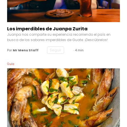
Los imperdibles de Juanpa Zurita
Juanpa nos comparte su experiencia recorriendo el país en
busca de los sabores imperdibles de Guate. ¡Descúbrelos!
Seguir
Por
Mr Menu Staff
· 4 min
Guía