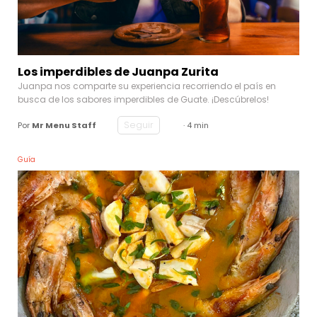
Los imperdibles de Juanpa Zurita
Juanpa nos comparte su experiencia recorriendo el país en
busca de los sabores imperdibles de Guate. ¡Descúbrelos!
Seguir
Por
Mr Menu Staff
· 4 min
Guía