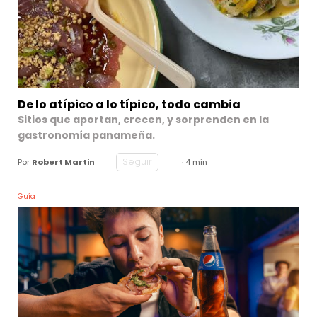
De lo atípico a lo típico, todo cambia
Sitios que aportan, crecen, y sorprenden en la
gastronomía panameña.
Seguir
Por
Robert Martin
· 4 min
Guía