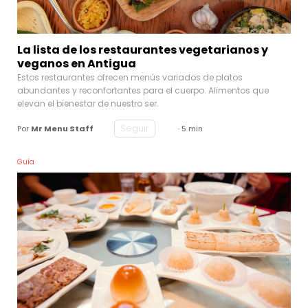
La lista de los restaurantes vegetarianos y
veganos en Antigua
Estos restaurantes ofrecen menús variados de platos
abundantes y reconfortantes para el cuerpo. Alimentos que
elevan el bienestar de nuestro ser.
Seguir
Por
Mr Menu Staff
· 5 min
Guía