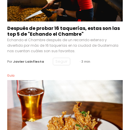
Después de probar 16 taquerías, estas son las
top 5 de "Echando el Chambre"
Echando el Chambre después de un recorrido extenso y
divertido por más de 16 taquerías en la ciudad de Guatemala
nos cuentan cuáles son sus favoritas.
Seguir
Por
Javier Lainfiesta
· 3 min
Guía