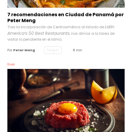
7 recomendaciones en Ciudad de Panamá por
Peter Meng
Latin
Tras la incorporación de Centroamérica al listado de
America’s 50 Best Restaurants
, nos dimos a la tarea de
visitar lo pendiente en el Istmo.
Seguir
Por
Peter Meng
· 8 min
Guía