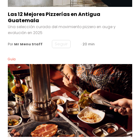
Las 12 Mejores Pizzerías en Antigua
Guatemala
Una selección curada del movimiento pizzero en auge y
evolución en 2025
Seguir
Por
Mr Menu Staff
· 20 min
Guía