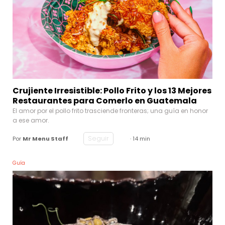
Crujiente Irresistible: Pollo Frito y los 13 Mejores
Restaurantes para Comerlo en Guatemala
El amor por el pollo frito trasciende fronteras; una guía en honor
a ese amor.
Seguir
Por
Mr Menu Staff
· 14 min
Guía