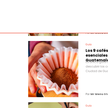
Estos restaura
platos abundan
cuerpo. Aliment
nuestro ser.
Por
Mr Menu St
Guía
Los 9 café
esenciales
Guatemal
La única guía 
descubrir los c
Ciudad de Gu
Por
Mr Menu St
Guía