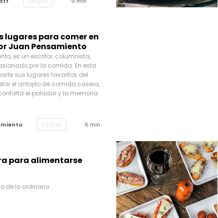
Seguir
aff
· 9 min
s lugares para comer en
por Juan Pensamiento
o, es un escritor, columnista,
pasionado por la comida. En esta
rte sus lugares favoritos del
tar el antojito de comida casera,
conforta el paladar y la memoria.
Seguir
amiento
· 6 min
ra para alimentarse
io de lo ordinario