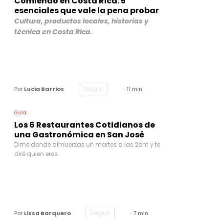
Comiendo en Costa Rica: 5
esenciales que vale la pena probar
Cultura, productos locales, historias y
técnica en Costa Rica.
Seguir
Por
Lucia Barrios
· 11 min
Guía
Los 6 Restaurantes Cotidianos de
una Gastronómica en San José
Dime donde almuerzas un martes a las 2pm y te
diré quien eres.
Seguir
Por
Lissa Barquero
· 7 min