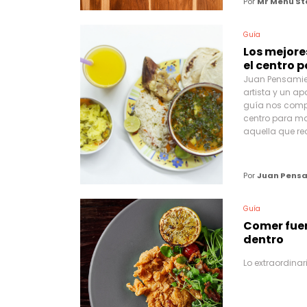
Por
Mr Menu St
Guía
Los mejore
el centro 
Juan Pensamient
artista y un a
guía nos compa
centro para ma
aquella que re
Por
Juan Pens
Guía
Comer fue
dentro
Lo extraordinar