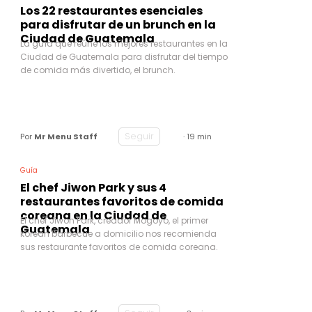
Los 22 restaurantes esenciales
para disfrutar de un brunch en la
Ciudad de Guatemala
La guía que reúne los mejores restaurantes en la
Ciudad de Guatemala para disfrutar del tiempo
de comida más divertido, el brunch.
Seguir
Por
Mr Menu Staff
· 19 min
Guía
El chef Jiwon Park y sus 4
restaurantes favoritos de comida
coreana en la Ciudad de
El chef Jiwon Park, creador Mogoyo, el primer
Guatemala
korean barbecue a domicilio nos recomienda
sus restaurante favoritos de comida coreana.