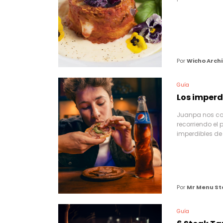
Por
Wicho Archi
Guía
Los imperd
Juanpa nos co
recorriendo el 
imperdibles de
Por
Mr Menu St
Guía