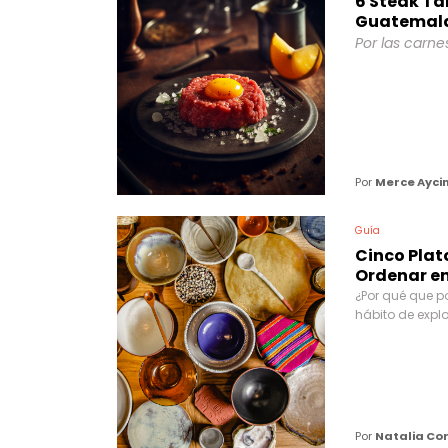
6 Steak Ta
Guatemal
Por las carne
Por
Merce Ayci
Guía
Cinco Plat
Ordenar en 
¿Por qué que po
hábito de explo
Por
Natalia Co