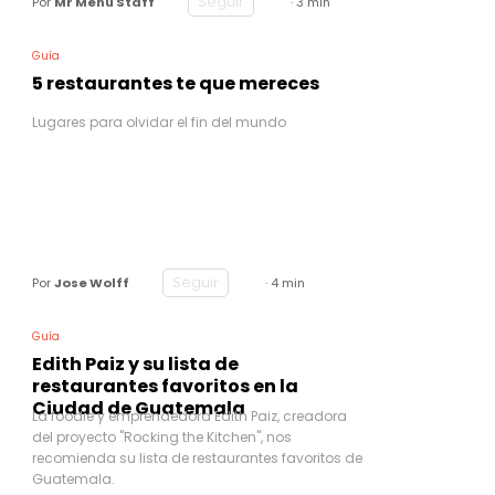
Seguir
Por
Mr Menu Staff
· 3 min
Guía
5 restaurantes te que mereces
Lugares para olvidar el fin del mundo
Seguir
Por
Jose Wolff
· 4 min
Guía
Edith Paiz y su lista de
restaurantes favoritos en la
Ciudad de Guatemala
La foodie y emprendedora Edith Paiz, creadora
del proyecto "Rocking the Kitchen", nos
recomienda su lista de restaurantes favoritos de
Guatemala.