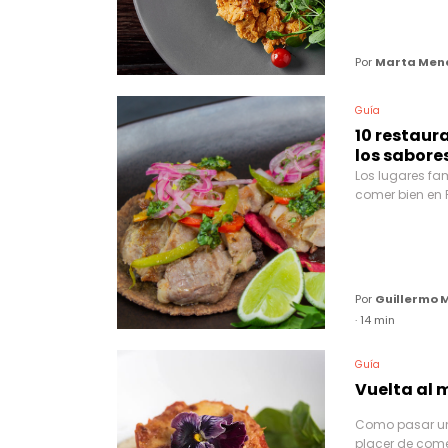
Por
Marta Men
Guía
10 restaur
los sabore
Los lugares fa
comer bien en 
Por
Guillermo 
· 14 min
Guía
Vuelta al 
Como pasar un
placer de com