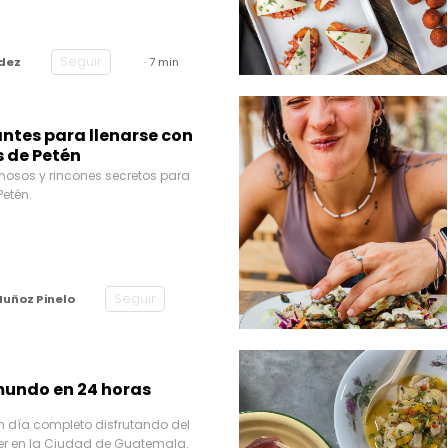
Seguir
dez
· 7 min
antes para llenarse con
s de Petén
mosos y rincones secretos para
Petén.
Seguir
Muñoz Pinelo
mundo en 24 horas
 día completo disfrutando del
er en la Ciudad de Guatemala.