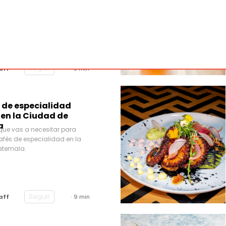
ntes ofrecen menús variados de
tes y reconfortantes para el
os que elevan el bienestar de
Seguir
aff
· 5 min
s de especialidad
 en la Ciudad de
a
que vas a necesitar para
afés de especialidad en la
atemala.
Seguir
aff
· 9 min