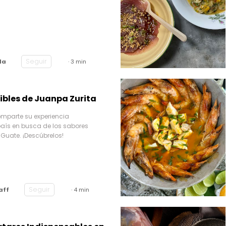
Seguir
la
· 3 min
ibles de Juanpa Zurita
mparte su experiencia
país en busca de los sabores
 Guate. ¡Descúbrelos!
Seguir
aff
· 4 min