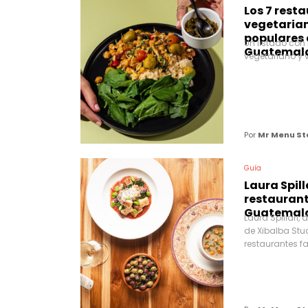
Los 7 rest
vegetaria
populares 
Un listado con
Guatemal
vegetariano y 
Por
Mr Menu St
Guía
Laura Spilla
restaurant
Guatemal
Laura Spillari
de Xibalba Stu
restaurantes f