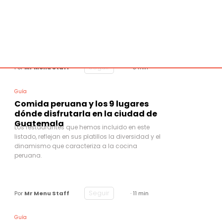
La palabra Dim Sum, traducida al español,
significa “tocar el corazón” y trata de un estilo de
cocina cantonesa que está estrechamente
vinculada al Yum Cha o “acto de beber té”.
Seguir
Por
Mr Menu Staff
· 5 min
Guía
Comida peruana y los 9 lugares
dónde disfrutarla en la ciudad de
Guatemala
Los restaurantes que hemos incluido en este
listado, reflejan en sus platillos la diversidad y el
dinamismo que caracteriza a la cocina
peruana.
Seguir
Por
Mr Menu Staff
· 11 min
Guía