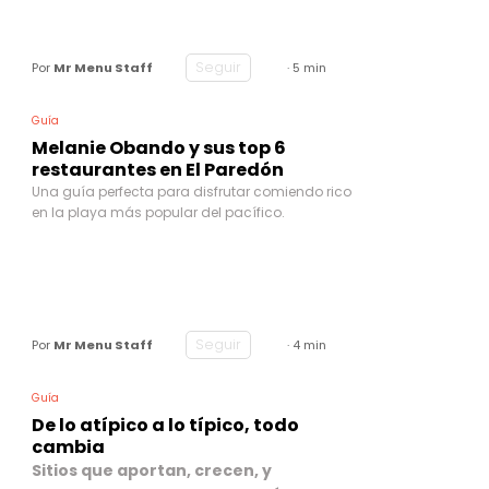
Seguir
Por
Mr Menu Staff
· 5 min
Guía
Melanie Obando y sus top 6
restaurantes en El Paredón
Una guía perfecta para disfrutar comiendo rico
en la playa más popular del pacífico.
Seguir
Por
Mr Menu Staff
· 4 min
Guía
De lo atípico a lo típico, todo
cambia
Sitios que aportan, crecen, y