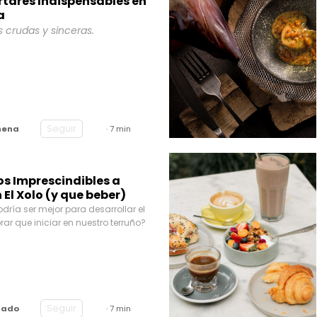
rtares Indispensables en
a
s crudas y sinceras.
Seguir
nena
· 7 min
os Imprescindibles a
El Xolo (y que beber)
dría ser mejor para desarrollar el
rar que iniciar en nuestro terruño?
Seguir
rado
· 7 min