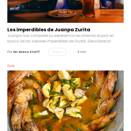
Los imperdibles de Juanpa Zurita
Juanpa nos comparte su experiencia recorriendo el país en
busca de los sabores imperdibles de Guate. ¡Descúbrelos!
Seguir
Por
Mr Menu Staff
· 4 min
Guía