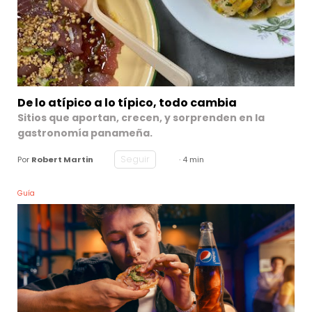
De lo atípico a lo típico, todo cambia
Sitios que aportan, crecen, y sorprenden en la
gastronomía panameña.
Seguir
Por
Robert Martin
· 4 min
Guía