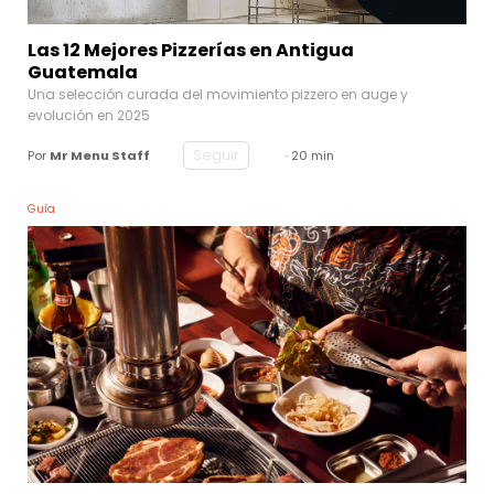
Las 12 Mejores Pizzerías en Antigua
Guatemala
Una selección curada del movimiento pizzero en auge y
evolución en 2025
Seguir
Por
Mr Menu Staff
· 20 min
Guía