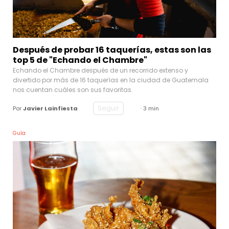
Después de probar 16 taquerías, estas son las
top 5 de "Echando el Chambre"
Echando el Chambre después de un recorrido extenso y
divertido por más de 16 taquerías en la ciudad de Guatemala
nos cuentan cuáles son sus favoritas.
Seguir
Por
Javier Lainfiesta
· 3 min
Guía