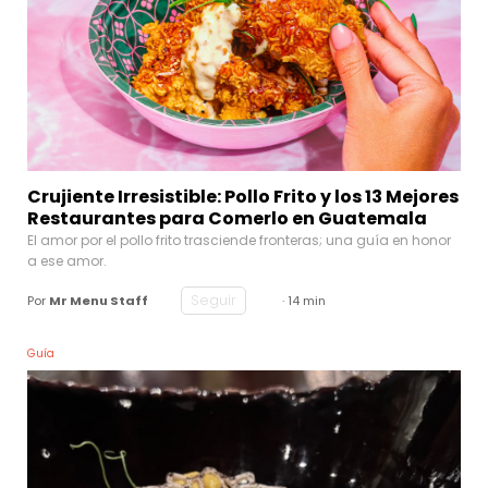
Crujiente Irresistible: Pollo Frito y los 13 Mejores
Restaurantes para Comerlo en Guatemala
El amor por el pollo frito trasciende fronteras; una guía en honor
a ese amor.
Seguir
Por
Mr Menu Staff
· 14 min
Guía