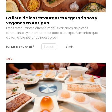
La lista de los restaurantes vegetarianos y
veganos en Antigua
Estos restaurantes ofrecen menús variados de platos
abundantes y reconfortantes para el cuerpo. Alimentos que
elevan el bienestar de nuestro ser.
Seguir
Por
Mr Menu Staff
· 5 min
Guía