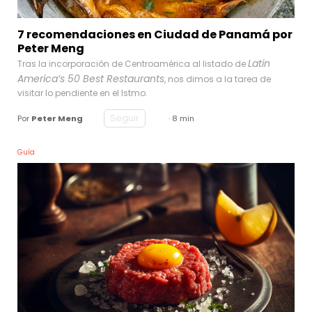
7 recomendaciones en Ciudad de Panamá por
Peter Meng
Latin
Tras la incorporación de Centroamérica al listado de
America’s 50 Best Restaurants
, nos dimos a la tarea de
visitar lo pendiente en el Istmo.
Seguir
Por
Peter Meng
· 8 min
Guía