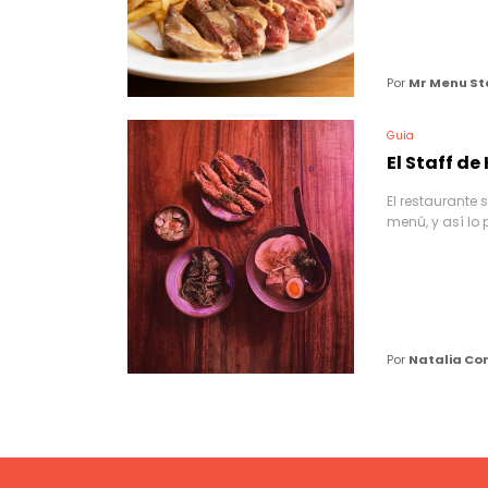
Por
Mr Menu St
Guía
El Staff d
El restaurante
menú, y así lo 
Por
Natalia Co