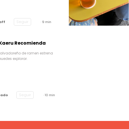
Seguir
aff
· 9 min
e Kaeru Recomienda
 salvadoreño de ramen estrena
puedes explorar.
Seguir
rado
· 10 min