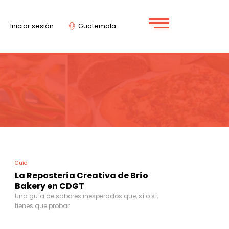
Iniciar sesión
Guatemala
Guía
La Repostería Creativa de Brío
Bakery en CDGT
Una guía de sabores inesperados que, sí o sí,
tienes que probar