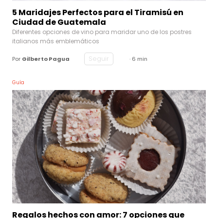
5 Maridajes Perfectos para el Tiramisú en
Ciudad de Guatemala
Diferentes opciones de vino para maridar uno de los postres
italianos más emblemáticos
Seguir
Por
Gilberto Pagua
· 6 min
Guía
Regalos hechos con amor: 7 opciones que