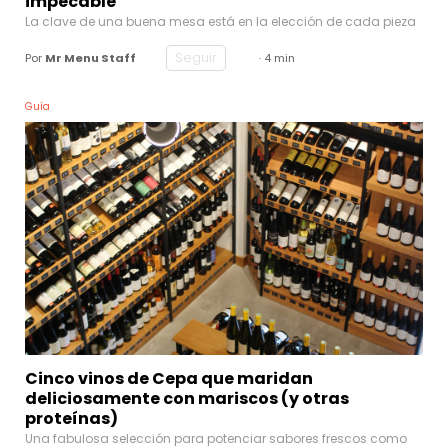
impecable
La clave de una buena mesa está en la elección de cada pieza
Seguir
Por
Mr Menu Staff
· 4 min
Guía
Cinco vinos de Cepa que maridan
deliciosamente con mariscos (y otras
proteínas)
Una fabulosa selección para potenciar sabores frescos como