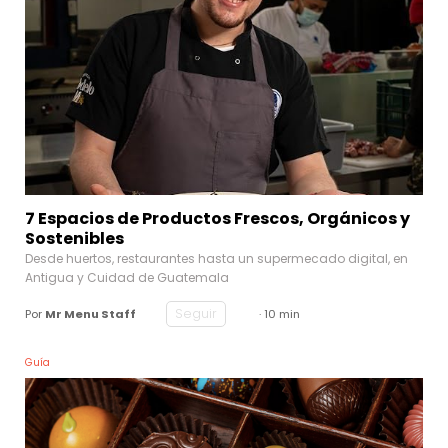
7 Espacios de Productos Frescos, Orgánicos y
Sostenibles
Desde huertos, restaurantes hasta un supermecado digital, en
Antigua y Cuidad de Guatemala
Seguir
Por
Mr Menu Staff
· 10 min
Guía