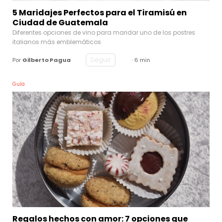
5 Maridajes Perfectos para el Tiramisú en
Ciudad de Guatemala
Diferentes opciones de vino para maridar uno de los postres
italianos más emblemáticos
Seguir
Por
Gilberto Pagua
· 6 min
Guía
Regalos hechos con amor: 7 opciones que