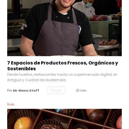
7 Espacios de Productos Frescos, Orgánicos y
Sostenibles
Desde huertos, restaurantes hasta un supermecado digital, en
Antigua y Cuidad de Guatemala
Seguir
Por
Mr Menu Staff
· 10 min
Guía