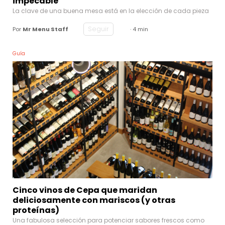
impecable
La clave de una buena mesa está en la elección de cada pieza
Seguir
Por
Mr Menu Staff
· 4 min
Guía
Cinco vinos de Cepa que maridan
deliciosamente con mariscos (y otras
proteínas)
Una fabulosa selección para potenciar sabores frescos como