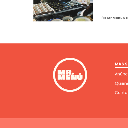
Por
Mr Menu St
MÁS S
Anúnci
Quién
Conta