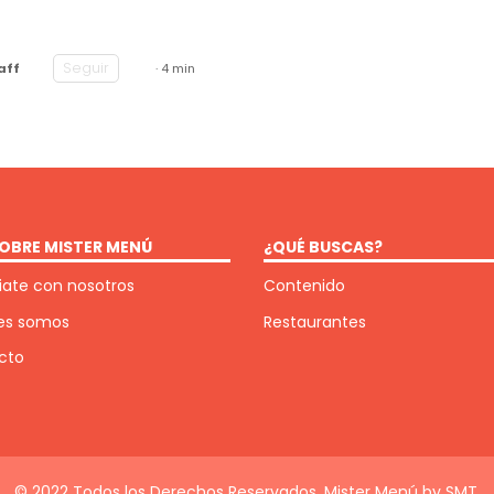
Seguir
aff
· 4 min
OBRE MISTER MENÚ
¿QUÉ BUSCAS?
ate con nosotros
Contenido
es somos
Restaurantes
cto
© 2022 Todos los Derechos Reservados. Mister Menú by SMT.